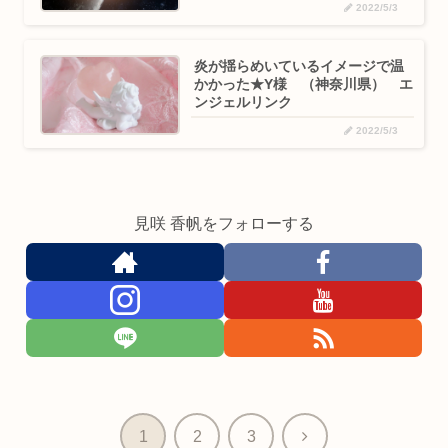
2022/5/3
炎が揺らめいているイメージで温
かかった★Y様 （神奈川県） エ
ンジェルリンク
2022/5/3
見咲 香帆をフォローする
次
1
2
3