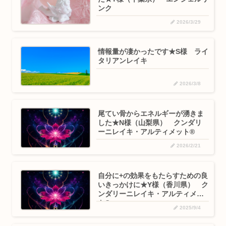
ンク
2026/3/29
情報量が凄かったです★S様 ライ
タリアンレイキ
2026/3/8
尾てい骨からエネルギーが湧きま
した★N様（山梨県） クンダリ
ーニレイキ・アルティメット®
2026/2/21
自分に+の効果をもたらすための良
いきっかけに★Y様（香川県） ク
ンダリーニレイキ・アルティメッ
ト®
2025/9/4