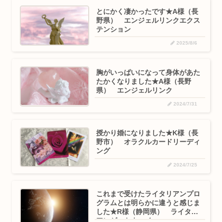
とにかく凄かったです★A様（長
野県） エンジェルリンクエクス
テンション
2025/8/6
胸がいっぱいになって身体があた
たかくなりました★A様（長野
県） エンジェルリンク
2024/7/31
授かり婚になりました★K様（長
野市） オラクルカードリーディ
ング
2024/7/25
これまで受けたライタリアンプロ
グラムとは明らかに違うと感じま
した★R様（静岡県） ライタリ
アンゲートウェイ