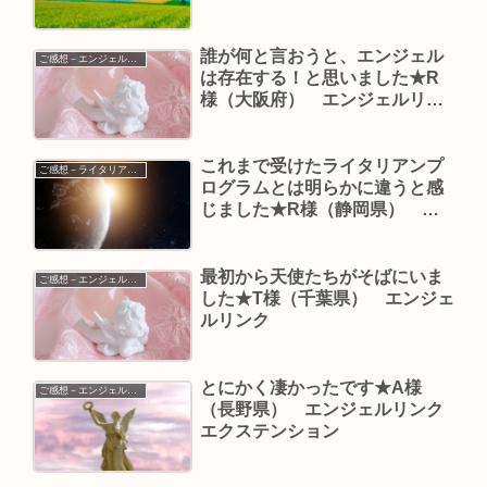
誰が何と言おうと、エンジェル
ご感想－エンジェルリンク
は存在する！と思いました★R
様（大阪府） エンジェルリン
ク™
これまで受けたライタリアンプ
ご感想－ライタリアン・ゲートウェイ
ログラムとは明らかに違うと感
じました★R様（静岡県） ラ
イタリアンゲートウェイ
最初から天使たちがそばにいま
ご感想－エンジェルリンク
した★T様（千葉県） エンジェ
ルリンク
とにかく凄かったです★A様
ご感想－エンジェルリンクエクステンション
（長野県） エンジェルリンク
エクステンション