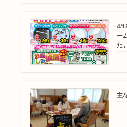
4
ー
た
主