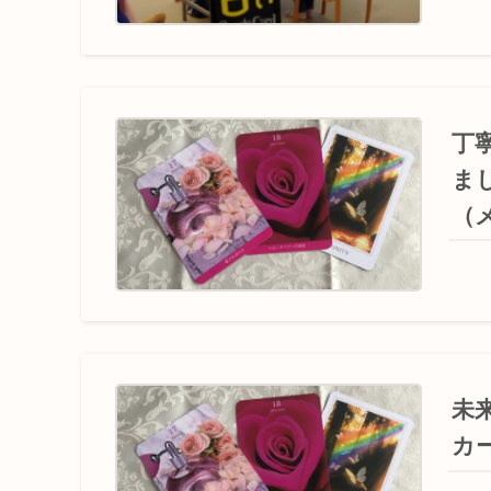
丁
ま
（
未
カ