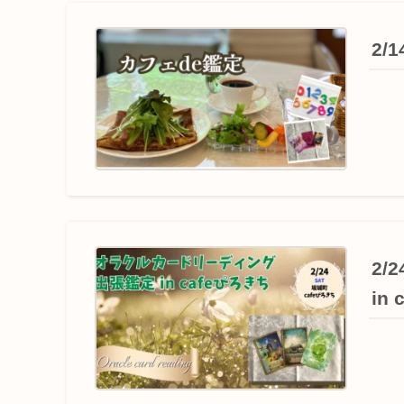
2
2
in