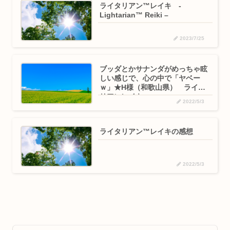
ライタリアン™レイキ -
Lightarian™ Reiki –
2023/7/25
ブッダとかサナンダがめっちゃ眩
しい感じで、心の中で「ヤベー
ｗ」★H様（和歌山県） ライタ
リアンレイキ
2022/5/3
ライタリアン™レイキの感想
2022/5/3